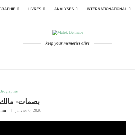
GRAPHIE
LIVRES
ANALYSES
INTERNATIONATIONAL
keep your memories alive
Biographie
بصمات- مالك 
min
janvier 6, 2026