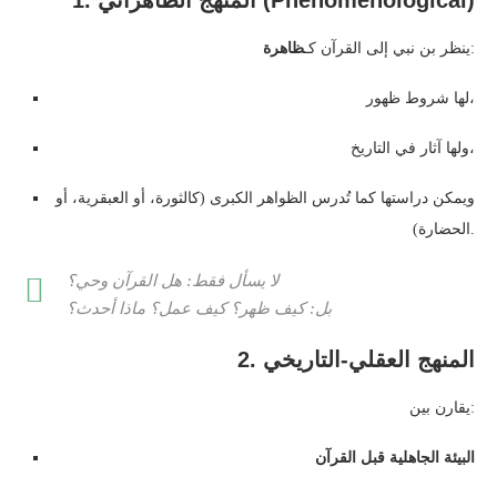
1. المنهج الظاهراتي (Phenomenological)
:
ينظر بن نبي إلى القرآن كـ
ظاهرة
لها شروط ظهور،
ولها آثار في التاريخ،
ويمكن دراستها كما تُدرس الظواهر الكبرى (كالثورة، أو العبقرية، أو
الحضارة).
لا يسأل فقط:
هل القرآن وحي؟
بل:
كيف ظهر؟ كيف عمل؟ ماذا أحدث؟
2. المنهج العقلي-التاريخي
يقارن بين:
البيئة الجاهلية قبل القرآن