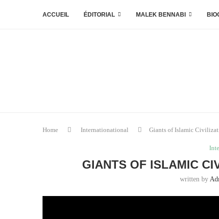
ACCUEIL
ÉDITORIAL
MALEK BENNABI
BIO
Home
Internationational
Giants of Islamic Civiliz
Int
GIANTS OF ISLAMIC CI
written by
Ad