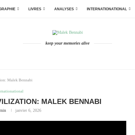
GRAPHIE
LIVRES
ANALYSES
INTERNATIONATIONAL
keep your memories alive
ation: Malek Bennabi
ernationational
VILIZATION: MALEK BENNABI
min
janvier 6, 2026