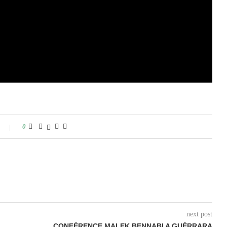
0
next post
CONFÉRENCE MALEK BENNABI A GUÉRRARA