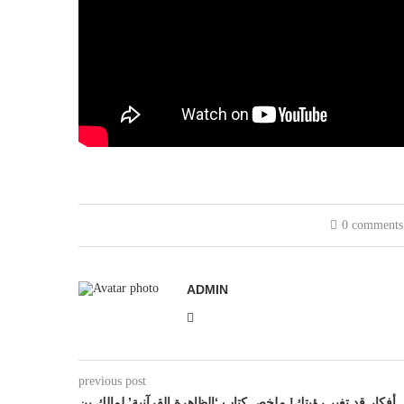
0 comments
ADMIN
previous post
أفكار قد تغير رؤيتك! ملخص كتاب ‘الظاهرة القرآنية’ لمالك بن