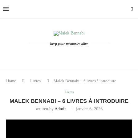
keep your memories alive
Home
Livres
Malek Bennabi – 6 livres à introduire
Livres
MALEK BENNABI – 6 LIVRES À INTRODUIRE
written by
Admin
janvier 6, 2026