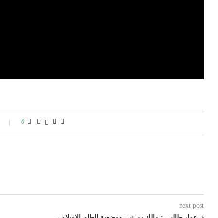
0
next post
د. عمار طالبي : مالك بن نبي ووضعية العالم الإسلامي