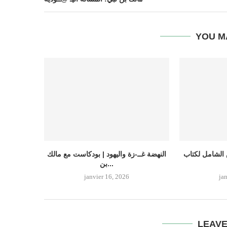
YOU M
الشامل لكتاب
النهضة غــ-زة واليهود | بودكاست مع مالك
بن...
janvier 16, 2026
ja
LEAV