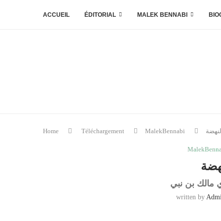
ACCUEIL
ÉDITORIAL
MALEK BENNABI
BIO
نهضة
MalekBennabi
Téléchargement
Home
MalekBenna
هضة
ي مالك بن نبي
written by
Adm