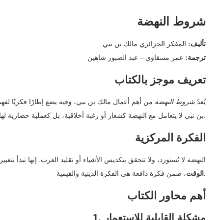
شروط النهضة
تأليف:
المفكر الجزائري مالك بن نبي
ترجمة:
عمر مسقاوي – عبد الصبور شاهين
تعريف موجز بالكتاب
يُعدّ
شروط النهضة
من أهم أعمال مالك بن نبي، وفيه يضع إطارًا فكريًا لف
بن نبي لا يتعامل مع النهضة كشعار أو رغبة أخلاقية، بل كعملية حضارية لها قوانين موضوعية.
الفكرة المركزية
النهضة لا تُستورد، ولا تتحقق بتكديس الأشياء أو تقليد الغرب. إنها تبدأ بتغيي
، ضمن فكرة دافعة هي الفكرة الدينية والقيمية.
الوقت
أهم محاور الكتاب
1. مشكلة القابلية للاستعمار