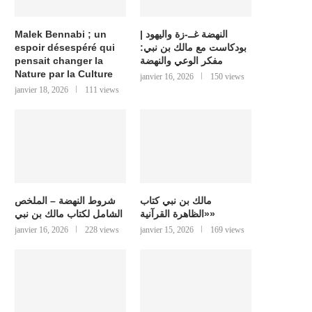
النهضة غــ-زة واليهود |
Malek Bennabi ; un
بودكاست مع مالك بن نبي:
espoir désespéré qui
مفكر الوعي والنهضة
pensait changer la
Nature par la Culture
janvier 16, 2026
150 views
janvier 18, 2026
111 views
مالك بن نبي كتاب
شروط النهضة – الملخص
«الظاهرة القرآنية»
الشامل لكتاب مالك بن نبي
janvier 16, 2026
228 views
janvier 15, 2026
169 views