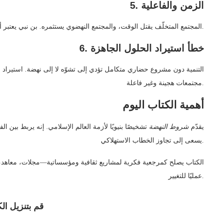
5. الزمن والفاعلية
المجتمع المتخلّف يقتل الوقت، والمجتمع النهضوي يستثمره. بن نبي يعتبر أن علاقة المجتمع بالزمن هي مؤشر حاسم على وضعه الحضاري.
6. خطأ استيراد الحلول الجاهزة
التنمية دون مشروع حضاري متكامل تؤدي إلى تشوّه لا إلى نهضة. استيراد ا
مجتمعات هجينة وغير فاعلة.
أهمية الكتاب اليوم
يقدّم
شروط النهضة
تشخيصًا بنيويًا لأزمة العالم الإسلامي. إنه يربط بين
يسعى إلى تجاوز الخطاب الاستهلاكي.
الكتاب يصلح كمرجعية فكرية لمشاريع ثقافية ومؤسساتية—مجلات، معاهد، مرا
عمليًا للتغيير.
قم بتنزيل ال