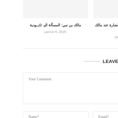
ضارة عند مالك
مالك بن نبي: المسألة اليـ @ــودية
janvier 6, 2026
ja
LEAV