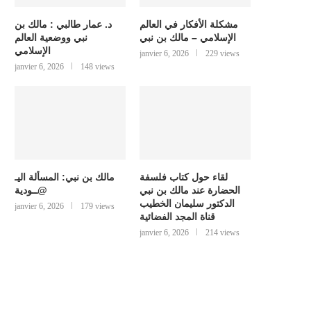
مشكلة الأفكار في العالم
د. عمار طالبي : مالك بن
الإسلامي – مالك بن نبي
نبي ووضعية العالم
الإسلامي
janvier 6, 2026
229 views
janvier 6, 2026
148 views
لقاء حول كتاب فلسفة
مالك بن نبي: المسألة اليـ
الحضارة عند مالك بن نبي
@ــودية
الدكتور سليمان الخطيب
janvier 6, 2026
179 views
قناة المجد الفضائية
janvier 6, 2026
214 views