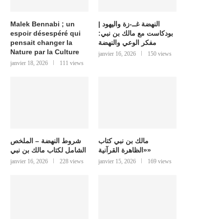
النهضة غــ-زة واليهود |
Malek Bennabi ; un
بودكاست مع مالك بن نبي:
espoir désespéré qui
مفكر الوعي والنهضة
pensait changer la
Nature par la Culture
janvier 16, 2026
150 views
janvier 18, 2026
111 views
مالك بن نبي كتاب
شروط النهضة – الملخص
«الظاهرة القرآنية»
الشامل لكتاب مالك بن نبي
janvier 16, 2026
228 views
janvier 15, 2026
169 views