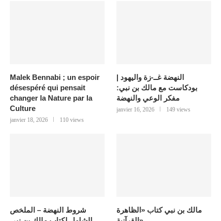
Malek Bennabi ; un espoir
النهضة غــ-زة واليهود |
désespéré qui pensait
بودكاست مع مالك بن نبي:
changer la Nature par la
مفكر الوعي والنهضة
Culture
janvier 16, 2026
149 views
janvier 18, 2026
110 views
مالك بن نبي كتاب «الظاهرة
شروط النهضة – الملخص
القرآنية»
الشامل لكتاب مالك بن نبي